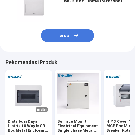
MCB Box Flame Retardant
Dengan Din Rail
Terus
Rekomendasi Produk
Distribusi Daya
Surface Mount
HIPS Cover 10
Listrik 10 Way MCB
Electrical Equipment
MCB Box Mini C
Box Metal Enclosure
Single phase Metal
Breaker Kotak
Flush Mounted
MCB Electrical
Distribusi List