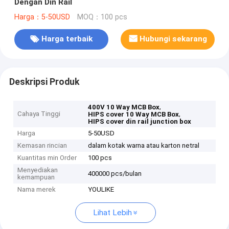
Dengan Din Rail
Harga：5-50USD
MOQ：100 pcs
Harga terbaik
Hubungi sekarang
Deskripsi Produk
,
400V 10 Way MCB Box
Cahaya Tinggi
,
HIPS cover 10 Way MCB Box
HIPS cover din rail junction box
Harga
5-50USD
Kemasan rincian
dalam kotak warna atau karton netral
Kuantitas min Order
100 pcs
Menyediakan
400000 pcs/bulan
kemampuan
Nama merek
YOULIKE
Lihat Lebih