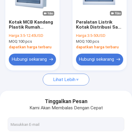
Tur Pabrik
Kontrol kualitas
Kotak MCB Kandang
Peralatan Listrik
Plastik Rumah
Kotak Distribusi Satu
Hubungi kami
Tangga Peralatan
Fasa Pemutus Sirkuit
Harga:
3.5-12.45USD
Harga:
3.5-50USD
Listrik Kotak
Listrik 16 Arah
MOQ:
100 pcs
MOQ:
100 pcs
Distribusi Daya
Berita
dapatkan harga terbaru
dapatkan harga terbaru
kasus
Hubungi sekarang
Hubungi sekarang
Lihat Lebih
Kotak Distribusi MCB
Kotak MCB Plastik
Tinggalkan Pesan
Kami Akan Membalas Dengan Cepat
Kotak MCB 10 Arah
Kotak MCB Fase Tunggal