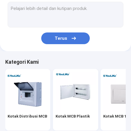
Kotak Distribusi Pemasangan di Dinding
Papan Distribusi Listrik
Kotak MCB tahan air
Terus
Kotak Distribusi Flush Mount
Kotak Distribusi Multimedia
Kategori Kami
Kandang Papan Distribusi
Panel Distribusi Daya Luar Ruangan
Kotak Ekipotensial
Kotak Distribusi MCB
Kotak MCB Plastik
Kotak MCB 10 