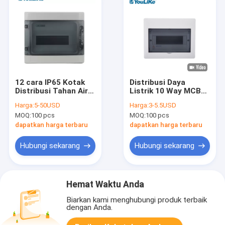
12 cara IP65 Kotak
Distribusi Daya
Distribusi Tahan Air
Listrik 10 Way MCB
dan Tahan Debu
Box Metal Enclosure
Harga:
5-50USD
Harga:
3-5.5USD
Bahan MCB BOX ABS
Flush Mounted
MOQ:
100 pcs
MOQ:
100 pcs
PC
dapatkan harga terbaru
dapatkan harga terbaru
Hubungi sekarang
Hubungi sekarang
Hemat Waktu Anda
Biarkan kami menghubungi produk terbaik
dengan Anda.