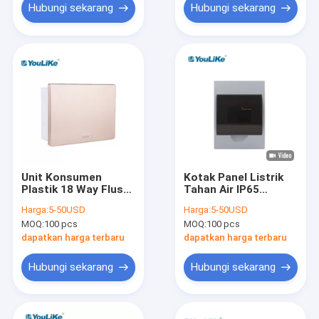
Hubungi sekarang
Hubungi sekarang
Unit Konsumen
Kotak Panel Listrik
Plastik 18 Way Flush
Tahan Air IP65
Mount MCB Box
Plastik Penuh Papan
Harga:
5-50USD
Harga:
5-50USD
Papan Distribusi
Distribusi Listrik Luar
MOQ:
100 pcs
MOQ:
100 pcs
Tenaga Listrik Dalam
Ruangan
Ruangan
dapatkan harga terbaru
dapatkan harga terbaru
Hubungi sekarang
Hubungi sekarang