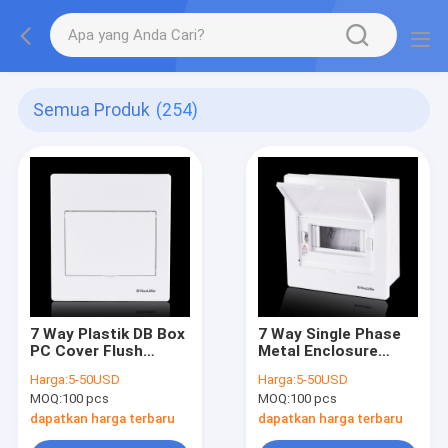
Semua Produk
(254)
7 Way Plastik DB Box
7 Way Single Phase
PC Cover Flush
Metal Enclosure
Mounted Kotak Panel
Papan Distribusi
Harga:
5-50USD
Harga:
5-50USD
Distribusi Listrik
Daya Sirkuit Listrik
MOQ:
100 pcs
MOQ:
100 pcs
Untuk Indoor
dapatkan harga terbaru
dapatkan harga terbaru