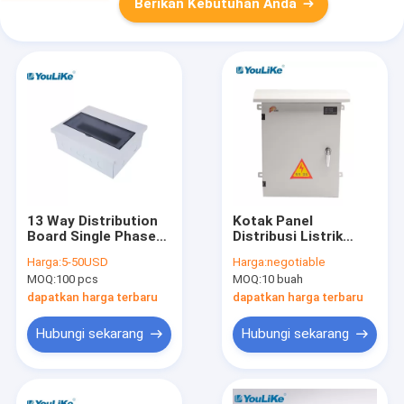
Berikan Kebutuhan Anda
13 Way Distribution
Kotak Panel
Board Single Phase
Distribusi Listrik
Rumah Tangga
Aluminium Logam
Harga:
5-50USD
Harga:
negotiable
Plastik Kotak
Stainless Steel
MOQ:
100 pcs
MOQ:
10 buah
Distribusi Mcb
Kandang Listrik IP43
dapatkan harga terbaru
dapatkan harga terbaru
Hubungi sekarang
Hubungi sekarang