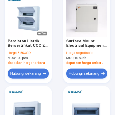
Peralatan Listrik
Surface Mount
Bersertifikat CCC 28
Electrical Equipment
Way MCB Box, Main
Single phase Metal
Harga:
5-50USD
Harga:
negotiable
Switch Box Move
MCB Electrical Power
MOQ:
100 pcs
MOQ:
10 buah
Ascend And Descend
Distribution Box
dapatkan harga terbaru
dapatkan harga terbaru
Hubungi sekarang
Hubungi sekarang
Rumah
Produk
Tentang kami