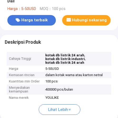
Dail
Harga：5-50USD
MOQ：100 pcs
Harga terbaik
Hubungi sekarang
Deskripsi Produk
,
kotak db listrik 24 arah
Cahaya Tinggi
,
kotak db listrik industri
kotak db listrik 24 arah
Harga
5-50USD
Kemasan rincian
dalam kotak warna atau karton netral
Kuantitas min Order
100 pcs
Menyediakan
400000 pcs/bulan
kemampuan
Nama merek
YOULIKE
Lihat Lebih