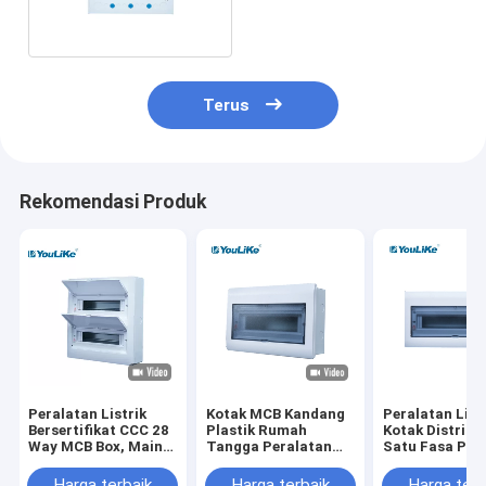
Din Dail
Terus
Rekomendasi Produk
Peralatan Listrik
Kotak MCB Kandang
Peralatan List
Bersertifikat CCC 28
Plastik Rumah
Kotak Distribu
Way MCB Box, Main
Tangga Peralatan
Satu Fasa Pe
Switch Box Move
Listrik Kotak
Sirkuit Listrik
Ascend And Descend
Distribusi Daya
Arah
Harga terbaik
Harga terbaik
Harga terb