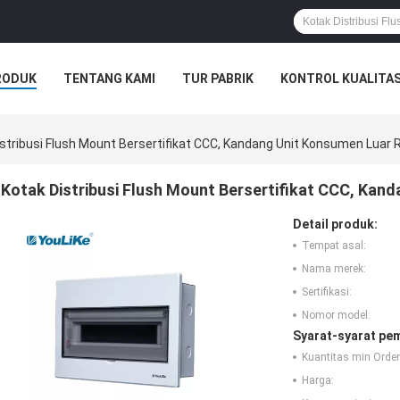
RODUK
TENTANG KAMI
TUR PABRIK
KONTROL KUALITA
istribusi Flush Mount Bersertifikat CCC, Kandang Unit Konsumen Luar 
Kotak Distribusi Flush Mount Bersertifikat CCC, Kan
Detail produk:
Tempat asal:
Nama merek:
Sertifikasi:
Nomor model:
Syarat-syarat pe
Kuantitas min Order
Harga: