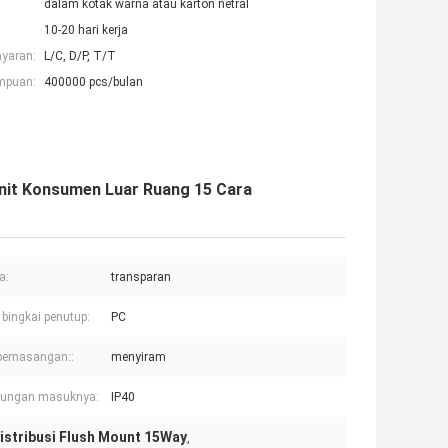
dalam kotak warna atau karton netral
10-20 hari kerja
ayaran:
L/C, D/P, T/T
mpuan:
400000 pcs/bulan
Unit Konsumen Luar Ruang 15 Cara
a:
transparan
bingkai penutup:
PC
pemasangan::
menyiram
ndungan masuknya:
IP40
istribusi Flush Mount 15Way
,