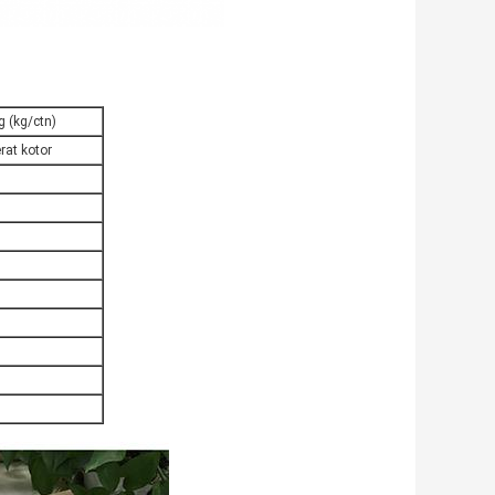
g (kg/ctn)
rat kotor