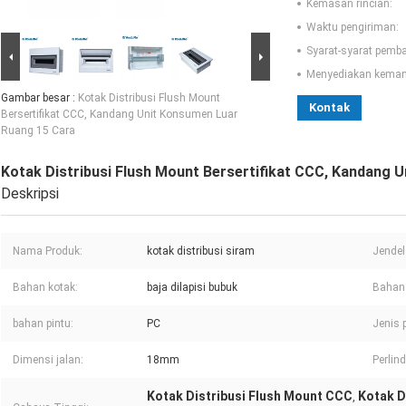
Kemasan rincian:
Waktu pengiriman:
Syarat-syarat pemb
Menyediakan kema
Gambar besar :
Kotak Distribusi Flush Mount
Kontak
Bersertifikat CCC, Kandang Unit Konsumen Luar
Ruang 15 Cara
Kotak Distribusi Flush Mount Bersertifikat CCC, Kandang 
Deskripsi
Nama Produk:
kotak distribusi siram
Jendel
Bahan kotak:
baja dilapisi bubuk
Bahan 
bahan pintu:
PC
Jenis 
Dimensi jalan:
18mm
Perli
Kotak Distribusi Flush Mount CCC
Kotak D
,