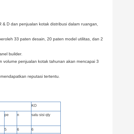
R & D dan penjualan kotak distribusi dalam ruangan,
roleh 33 paten desain, 20 paten model utilitas, dan 2
nel builder.
an volume penjualan kotak tahunan akan mencapai 3
mendapatkan reputasi tertentu.
KO
pe
n
satu sisi qty
5
6
6