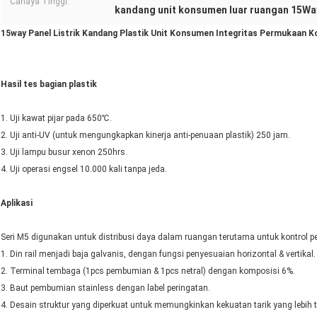
Cahaya Tinggi:
kandang unit konsumen luar ruangan 15Wa
15way Panel Listrik Kandang Plastik Unit Konsumen Integritas Permukaan Ko
Hasil tes bagian plastik
1. Uji kawat pijar pada 650℃.
2. Uji anti-UV (untuk mengungkapkan kinerja anti-penuaan plastik) 250 jam.
3. Uji lampu busur xenon 250hrs.
4. Uji operasi engsel 10.000 kali tanpa jeda.
Aplikasi
Seri M5 digunakan untuk distribusi daya dalam ruangan terutama untuk kontrol 
1. Din rail menjadi baja galvanis, dengan fungsi penyesuaian horizontal & vertikal.
2. Terminal tembaga (1pcs pembumian & 1pcs netral) dengan komposisi 6%.
3. Baut pembumian stainless dengan label peringatan.
4. Desain struktur yang diperkuat untuk memungkinkan kekuatan tarik yang lebih ti