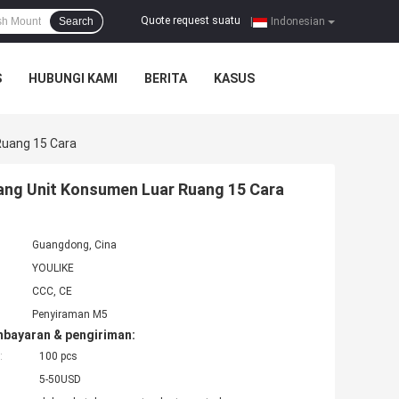
Quote request suatu
Search
|
Indonesian
S
HUBUNGI KAMI
BERITA
KASUS
Ruang 15 Cara
dang Unit Konsumen Luar Ruang 15 Cara
Guangdong, Cina
YOULIKE
CCC, CE
Penyiraman M5
mbayaran & pengiriman:
:
100 pcs
5-50USD