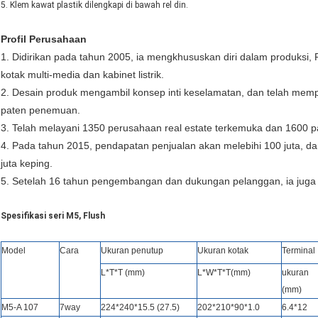
5. Klem kawat plastik dilengkapi di bawah rel din.
Profil Perusahaan
1. Didirikan pada tahun 2005, ia mengkhususkan diri dalam produksi, 
kotak multi-media dan kabinet listrik.
2. Desain produk mengambil konsep inti keselamatan, dan telah mempe
paten penemuan.
3. Telah melayani 1350 perusahaan real estate terkemuka dan 1600 pa
4. Pada tahun 2015, pendapatan penjualan akan melebihi 100 juta, d
juta keping.
5. Setelah 16 tahun pengembangan dan dukungan pelanggan, ia juga 
Spesifikasi seri M5, Flush
Model
Cara
Ukuran penutup
Ukuran kotak
Terminal
L*T*T (mm)
L*W*T*T(mm)
ukuran
(mm)
M5-A 107
7way
224*240*15.5 (27.5)
202*210*90*1.0
6.4*12