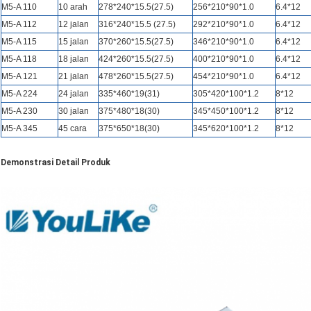
M5-A 110
10 arah
278*240*15.5(27.5)
256*210*90*1.0
6.4*12
M5-A 112
12 jalan
316*240*15.5 (27.5)
292*210*90*1.0
6.4*12
M5-A 115
15 jalan
370*260*15.5(27.5)
346*210*90*1.0
6.4*12
M5-A 118
18 jalan
424*260*15.5(27.5)
400*210*90*1.0
6.4*12
M5-A 121
21 jalan
478*260*15.5(27.5)
454*210*90*1.0
6.4*12
M5-A 224
24 jalan
335*460*19(31)
305*420*100*1.2
8*12
M5-A 230
30 jalan
375*480*18(30)
345*450*100*1.2
8*12
M5-A 345
45 cara
375*650*18(30)
345*620*100*1.2
8*12
Demonstrasi Detail Produk