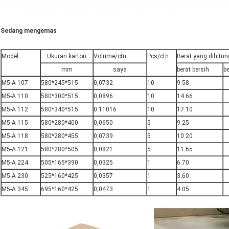
Sedang mengemas
Model
Ukuran karton
Volume/ctn
Pcs/ctn
Berat yang dihitun
mm
saya
berat bersih
be
M5-A 107
580*245*515
0,0732
10
9.58
M5-A 110
580*300*515
0,0896
10
14.66
M5-A 112
580*340*515
0.11016
10
17.10
M5-A 115
580*280*400
0,0650
5
9.25
M5-A 118
580*280*455
0,0739
5
10.20
M5-A 121
580*280*505
0,0821
5
11.65
M5-A 224
505*165*390
0,0325
1
6.70
M5-A 230
525*160*425
0,0357
1
3.60
M5-A 345
695*160*425
0,0473
1
4.05