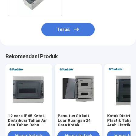
Way Plastik
Terus
Rekomendasi Produk
12 cara IP65 Kotak
Pemutus Sirkuit
Kotak Distribu
Distribusi Tahan Air
Luar Ruangan 24
Plastik Tahan 
dan Tahan Debu
Cara Kotak
Arah Listrik L
Bahan MCB BOX ABS
Distribusi Daya
Ruangan
PC
Listrik Tahan Air
Harga terbaik
Harga terbaik
Harga terb