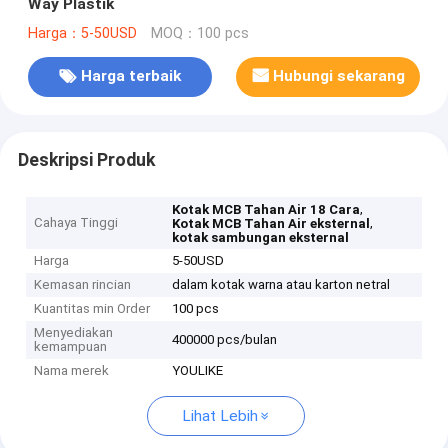
Way Plastik
Harga：5-50USD
MOQ：100 pcs
Harga terbaik
Hubungi sekarang
Deskripsi Produk
,
Kotak MCB Tahan Air 18 Cara
Cahaya Tinggi
,
Kotak MCB Tahan Air eksternal
kotak sambungan eksternal
Harga
5-50USD
Kemasan rincian
dalam kotak warna atau karton netral
Kuantitas min Order
100 pcs
Menyediakan
400000 pcs/bulan
kemampuan
Nama merek
YOULIKE
Lihat Lebih