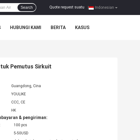
Quote request suatu
Search
|
Indonesian
S
HUBUNGI KAMI
BERITA
KASUS
tuk Pemutus Sirkuit
Guangdong, Cina
YOULIKE
CCC, CE
HK
mbayaran & pengiriman:
:
100 pcs
5-50USD