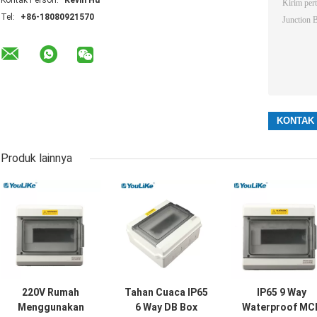
Kontak Person:
Kevin Hu
Tel:
+86-18080921570
Produk lainnya
220V Rumah
Tahan Cuaca IP65
IP65 9 Way
Menggunakan
6 Way DB Box
Waterproof MC