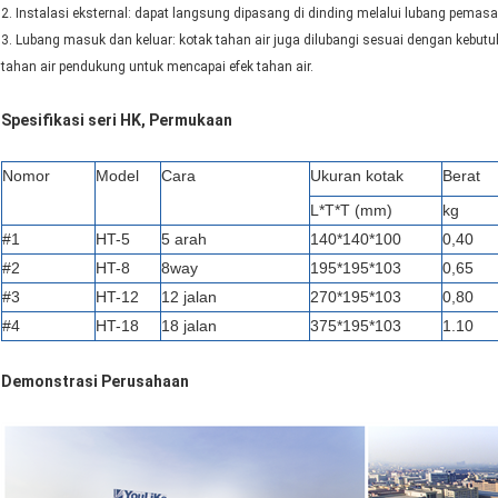
2. Instalasi eksternal: dapat langsung dipasang di dinding melalui lubang pemas
3. Lubang masuk dan keluar: kotak tahan air juga dilubangi sesuai dengan kebut
tahan air pendukung untuk mencapai efek tahan air.
Spesifikasi seri HK, Permukaan
Nomor
Model
Cara
Ukuran kotak
Berat
L*T*T (mm)
kg
#1
HT-5
5 arah
140*140*100
0,40
#2
HT-8
8way
195*195*103
0,65
#3
HT-12
12 jalan
270*195*103
0,80
#4
HT-18
18 jalan
375*195*103
1.10
Demonstrasi Perusahaan