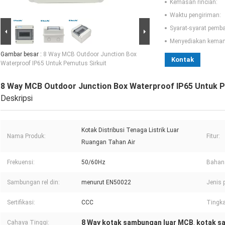
Kemasan rincian:
Waktu pengiriman:
Syarat-syarat pemb
Menyediakan kema
Gambar besar :
8 Way MCB Outdoor Junction Box
Kontak
Waterproof IP65 Untuk Pemutus Sirkuit
8 Way MCB Outdoor Junction Box Waterproof IP65 Untuk P
Deskripsi
Kotak Distribusi Tenaga Listrik Luar
Nama Produk:
Fitur:
Ruangan Tahan Air
Frekuensi:
50/60Hz
Bahan
Sambungan rel din:
menurut EN50022
Jenis
Sertifikasi:
CCC
Tingka
8 Way kotak sambungan luar MCB
kotak s
Cahaya Tinggi:
,