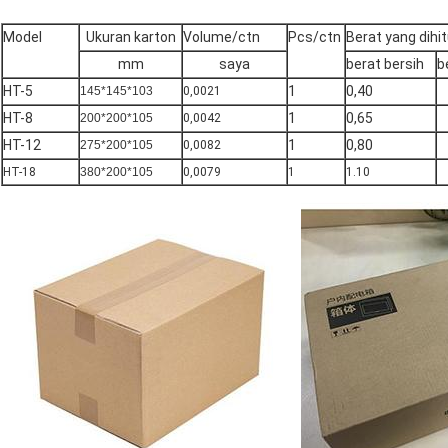
Model
Ukuran karton
Volume/ctn
Pcs/ctn
Berat yang dihi
mm
saya
berat bersih
b
HT-5
1
0,40
145*145*103
0,0021
HT-8
1
0,65
200*200*105
0,0042
HT-12
1
0,80
275*200*105
0,0082
HT-18
380*200*105
0,0079
1
1.10