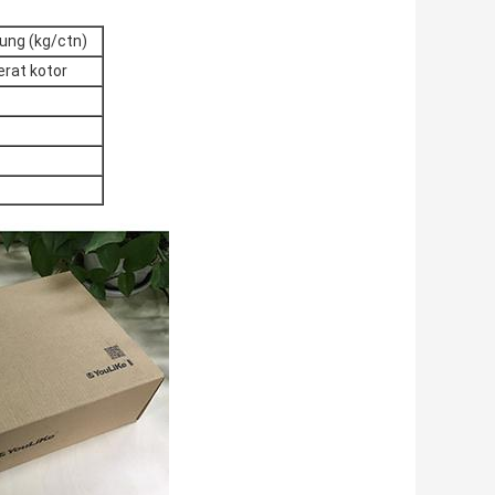
tung (kg/ctn)
erat kotor