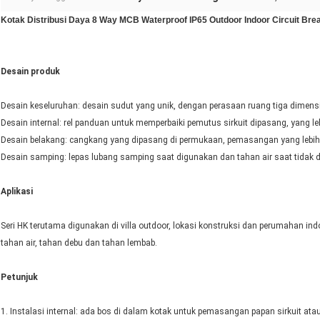
Kotak Distribusi Daya 8 Way MCB Waterproof IP65 Outdoor Indoor Circuit Bre
Desain produk
Desain keseluruhan: desain sudut yang unik, dengan perasaan ruang tiga dimensi
Desain internal: rel panduan untuk memperbaiki pemutus sirkuit dipasang, yang l
Desain belakang: cangkang yang dipasang di permukaan, pemasangan yang lebih n
Desain samping: lepas lubang samping saat digunakan dan tahan air saat tidak 
Aplikasi
Seri HK terutama digunakan di villa outdoor, lokasi konstruksi dan perumahan indo
tahan air, tahan debu dan tahan lembab.
Petunjuk
1. Instalasi internal: ada bos di dalam kotak untuk pemasangan papan sirkuit ata