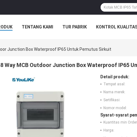
RODUK
TENTANG KAMI
TUR PABRIK
KONTROL KUALITA
or Junction Box Waterproof IP65 Untuk Pemutus Sirkuit
8 Way MCB Outdoor Junction Box Waterproof IP65 Un
Detail produk:
Tempat asal:
Nama merek:
Sertifikasi:
Nomor model:
Syarat-syarat pe
Kuantitas min Order
Harga: