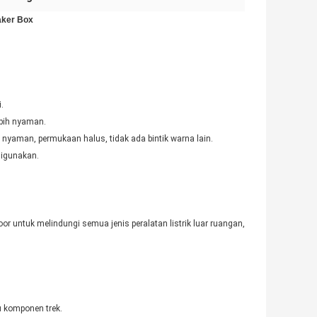
aker Box
.
ebih nyaman.
yaman, permukaan halus, tidak ada bintik warna lain.
digunakan.
or untuk melindungi semua jenis peralatan listrik luar ruangan,
u komponen trek.