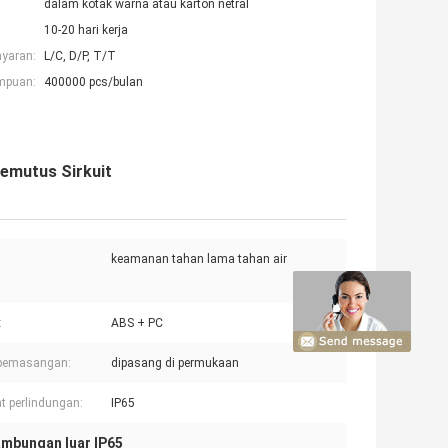
dalam kotak warna atau karton netral
10-20 hari kerja
ayaran:
L/C, D/P, T/T
mpuan:
400000 pcs/bulan
emutus Sirkuit
keamanan tahan lama tahan air
:
ABS + PC
 pemasangan:
dipasang di permukaan
t perlindungan:
IP65
ambungan luar IP65