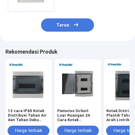
Shell
Terus
Rekomendasi Produk
12 cara IP65 Kotak
Pemutus Sirkuit
Kotak Distribu
Distribusi Tahan Air
Luar Ruangan 24
Plastik Tahan 
dan Tahan Debu
Cara Kotak
Arah Listrik L
Bahan MCB BOX ABS
Distribusi Daya
Ruangan
PC
Listrik Tahan Air
Harga terbaik
Harga terbaik
Harga terb
MCB