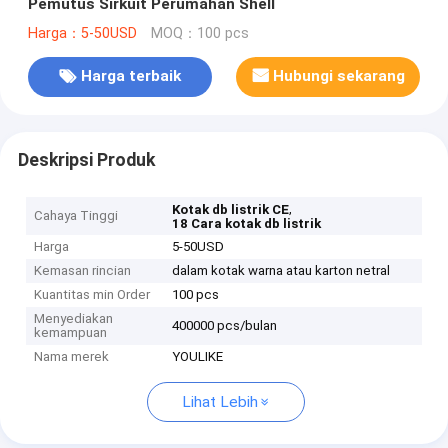
Pemutus Sirkuit Perumahan Shell
Harga：5-50USD
MOQ：100 pcs
Harga terbaik
Hubungi sekarang
Deskripsi Produk
,
Kotak db listrik CE
Cahaya Tinggi
18 Cara kotak db listrik
Harga
5-50USD
Kemasan rincian
dalam kotak warna atau karton netral
Kuantitas min Order
100 pcs
Menyediakan
400000 pcs/bulan
kemampuan
Nama merek
YOULIKE
Lihat Lebih