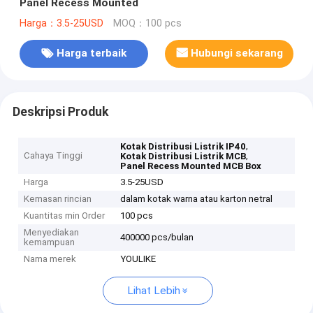
Panel Recess Mounted
Harga：3.5-25USD
MOQ：100 pcs
Harga terbaik
Hubungi sekarang
Deskripsi Produk
,
Kotak Distribusi Listrik IP40
Cahaya Tinggi
,
Kotak Distribusi Listrik MCB
Panel Recess Mounted MCB Box
Harga
3.5-25USD
Kemasan rincian
dalam kotak warna atau karton netral
Kuantitas min Order
100 pcs
Menyediakan
400000 pcs/bulan
kemampuan
Nama merek
YOULIKE
Lihat Lebih