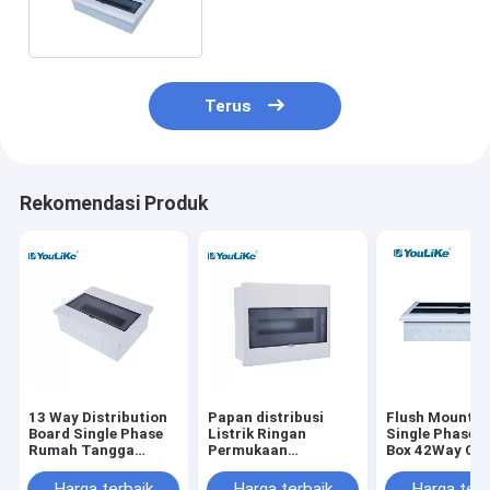
Box Panel Recess Mounted
Terus
Rekomendasi Produk
13 Way Distribution
Papan distribusi
Flush Mounte
Board Single Phase
Listrik Ringan
Single Phase 
Rumah Tangga
Permukaan
Box 42Way Cir
Plastik Kotak
Bersertifikat IEC
Breaker Box
Distribusi Mcb
Dengan Metal Din
Harga terbaik
Harga terbaik
Harga terb