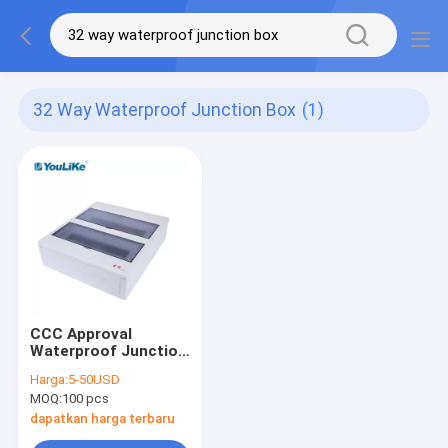
32 Way Waterproof Junction Box
(1)
CCC Approval
Waterproof Junction
Box, 32 Way Mcb Box
Harga:
5-50USD
Dengan Jendela
MOQ:
100 pcs
Transparan
dapatkan harga terbaru