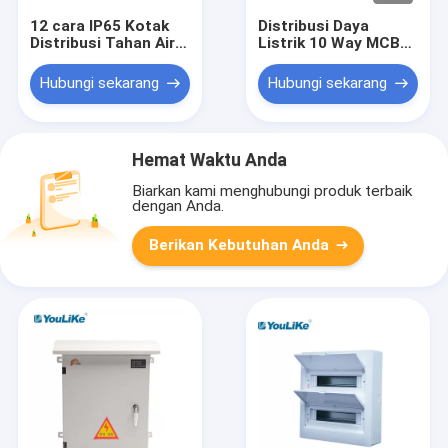
12 cara IP65 Kotak
Distribusi Daya
Distribusi Tahan Air
Listrik 10 Way MCB
dan Tahan Debu
Box Metal Enclosure
Bahan MCB BOX ABS
Flush Mounted
Hubungi sekarang
Hubungi sekarang
PC
Hemat Waktu Anda
Biarkan kami menghubungi produk terbaik
dengan Anda.
Berikan Kebutuhan Anda