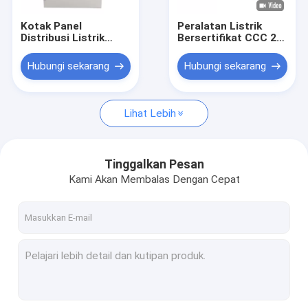
Kotak Panel
Peralatan Listrik
Distribusi Listrik
Bersertifikat CCC 28
Aluminium Logam
Way MCB Box, Main
Stainless Steel
Switch Box Move
Hubungi sekarang
Hubungi sekarang
Kandang Listrik IP43
Ascend And Descend
Lihat Lebih
Tinggalkan Pesan
Kami Akan Membalas Dengan Cepat
Rumah
Produk
Tentang kami