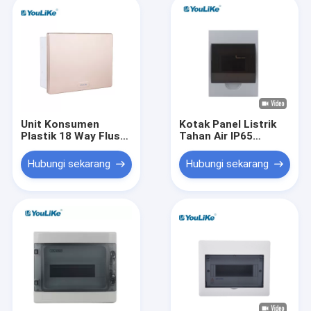
Unit Konsumen
Kotak Panel Listrik
Plastik 18 Way Flush
Tahan Air IP65
Mount MCB Box
Plastik Penuh Papan
Papan Distribusi
Distribusi Listrik Luar
Hubungi sekarang
Hubungi sekarang
Tenaga Listrik Dalam
Ruangan
Ruangan