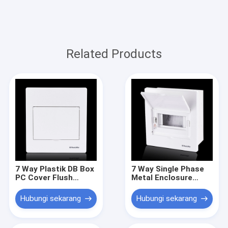
Related Products
7 Way Plastik DB Box
7 Way Single Phase
PC Cover Flush
Metal Enclosure
Mounted Kotak Panel
Papan Distribusi
Distribusi Listrik
Daya Sirkuit Listrik
Hubungi sekarang
Hubungi sekarang
Untuk Indoor