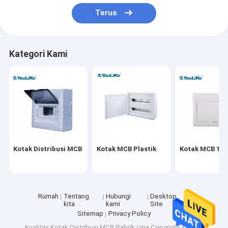
Tur Pabrik
Terus
Kontrol kualitas
Kategori Kami
Hubungi kami
Berita
kasus
Kotak Distribusi MCB
Kotak Distribusi MCB
Kotak MCB Plastik
Kotak MCB 10 
Kotak MCB Plastik
Kotak MCB 10 Arah
Rumah
Tentang
Hubungi
Desktop
kita
kami
Site
Kotak MCB Fase Tunggal
Sitemap
Privacy Policy
Kualitas
Kotak Distribusi MCB
Pabrik cina.Copyright © 2026