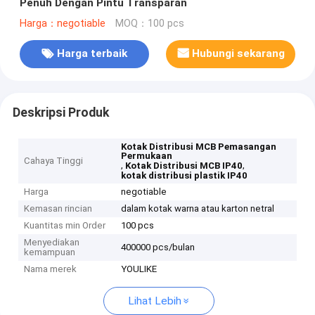
Penuh Dengan Pintu Transparan
Harga：negotiable
MOQ：100 pcs
Harga terbaik
Hubungi sekarang
Deskripsi Produk
Kotak Distribusi MCB Pemasangan
Permukaan
Cahaya Tinggi
,
,
Kotak Distribusi MCB IP40
kotak distribusi plastik IP40
Harga
negotiable
Kemasan rincian
dalam kotak warna atau karton netral
Kuantitas min Order
100 pcs
Menyediakan
400000 pcs/bulan
kemampuan
Nama merek
YOULIKE
Lihat Lebih