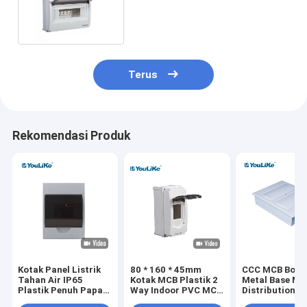
Dengan Pintu Transparan
Terus
Rekomendasi Produk
Kotak Panel Listrik
80 * 160 * 45mm
CCC MCB Box P
Tahan Air IP65
Kotak MCB Plastik 2
Metal Base MC
Plastik Penuh Papan
Way Indoor PVC MCB
Distribution B
Distribusi Listrik
Enclosure Box
Flush Mount