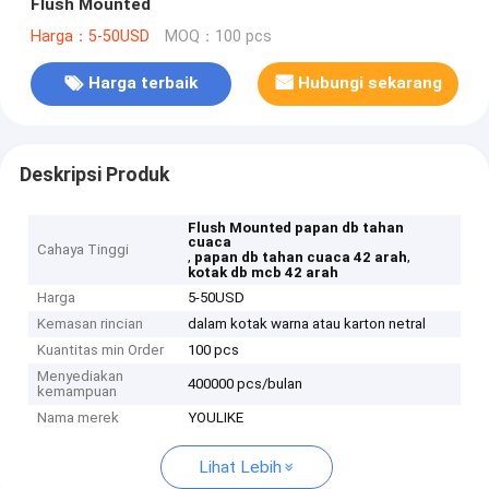
Flush Mounted
Harga：5-50USD
MOQ：100 pcs
Harga terbaik
Hubungi sekarang
Deskripsi Produk
Flush Mounted papan db tahan
cuaca
Cahaya Tinggi
,
,
papan db tahan cuaca 42 arah
kotak db mcb 42 arah
Harga
5-50USD
Kemasan rincian
dalam kotak warna atau karton netral
Kuantitas min Order
100 pcs
Menyediakan
400000 pcs/bulan
kemampuan
Nama merek
YOULIKE
Lihat Lebih