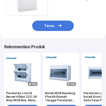
Mounted
Terus
Rekomendasi Produk
Peralatan Listrik
Kotak MCB Kandang
Peralatan List
Bersertifikat CCC 28
Plastik Rumah
Kotak Distribu
Way MCB Box, Main
Tangga Peralatan
Satu Fasa Pe
Switch Box Move
Listrik Kotak
Sirkuit Listrik