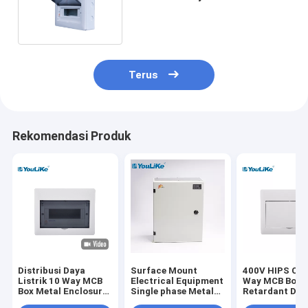
Air 10 Cara Untuk MCB
Terus
Rekomendasi Produk
Distribusi Daya
Surface Mount
400V HIPS Cov
Listrik 10 Way MCB
Electrical Equipment
Way MCB Box 
Box Metal Enclosure
Single phase Metal
Retardant De
Flush Mounted
MCB Electrical
Din Rail