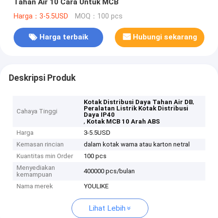
Tahan Air 10 Cara Untuk MCB
Harga：3-5.5USD
MOQ：100 pcs
Harga terbaik
Hubungi sekarang
Deskripsi Produk
,
Kotak Distribusi Daya Tahan Air DB
Peralatan Listrik Kotak Distribusi
Cahaya Tinggi
Daya IP40
,
Kotak MCB 10 Arah ABS
Harga
3-5.5USD
Kemasan rincian
dalam kotak warna atau karton netral
Kuantitas min Order
100 pcs
Menyediakan
400000 pcs/bulan
kemampuan
Nama merek
YOULIKE
Lihat Lebih